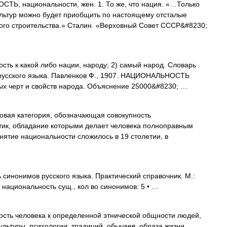
, национальности, жен. 1. То же, что нация. «…Только
ультур можно будет приобщить по настоящему отсталые
ого строительства.» Сталин. «Верховный Совет СССР&#8230;
ть к какой либо нации, народу; 2) самый народ. Словарь
 русского языка. Павленков Ф., 1907. НАЦИОНАЛЬНОСТЬ
ых черт и свойств народа. Объяснение 25000&#8230; …
овая категория, обозначающая совокупность
ик, обладание которыми делает человека полноправным
нятие национальности сложилось в 19 столетии, в
синонимов русского языка. Практический справочник. М.:
. национальность сущ., кол во синонимов: 5 • …
сть человека к определенной этнической общности людей,
льтуры, психологии, традиций, обычаев, образа жизни.