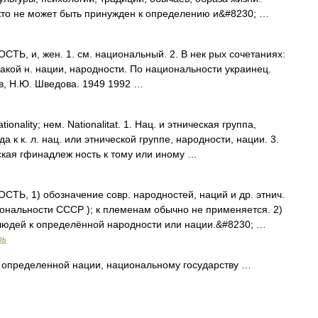
никто не может быть принужден к определению и&#8230; …
, и, жен. 1. см. национальный. 2. В нек рых сочетаниях:
 какой н. нации, народности. По национальности украинец.
в, Н.Ю. Шведова. 1949 1992 …
ationality; нем. Nationalitat. 1. Нац. и этническая группа,
 к к. л. нац. или этнической группе, народности, нации. 3.
ская гфинадлеж ность к тому или иному …
, 1) обозначение совр. народностей, наций и др. этнич.
иональности СССР ); к племенам обычно не применяется. 2)
людей к определённой народности или нации.&#8230; …
рь
определенной нации, национальному государству …