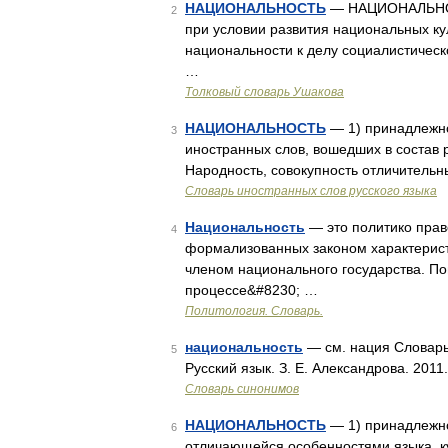
НАЦИОНАЛЬНОСТЬ
— НАЦИОНАЛЬНОСТЬ
2
при условии развития национальных к
национальности к делу социалистическ
…
Толковый словарь Ушакова
НАЦИОНАЛЬНОСТЬ
— 1) принадлежнос
3
иностранных слов, вошедших в состав
Народность, совокупность отличительн
Словарь иностранных слов русского языка
Национальность
— это политико прав
4
формализованных законом характерист
членом национального государства. По
процессе&#8230; …
Политология. Словарь.
национальность
— см. нация Словарь 
5
Русский язык. З. Е. Александрова. 2011
Словарь синонимов
НАЦИОНАЛЬНОСТЬ
— 1) принадлежно
6
отличающейся особенностями языка, ку