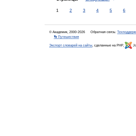
1
2
3
4
5
6
© Академик, 2000-2026
Обратная связь:
Техподдерж
👣 Путешествия
Экспорт словарей на сайты
, сделанные на PHP,
Jo