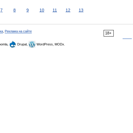
7
8
9
10
11
12
13
ка
,
Реклама на сайте
18+
omla,
Drupal,
WordPress, MODx.