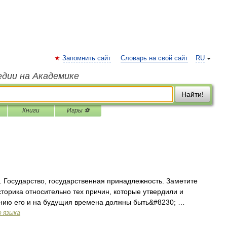
Запомнить сайт
Словарь на свой сайт
RU
едии на Академике
Найти!
Книги
Игры ⚽
. 1. Государство, государственная принадлежность. Заметите
торика относительно тех причин, которые утвердили и
ению его и на будущия времена должны быть&#8230; …
о языка