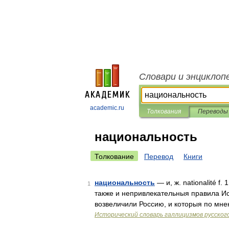
Словари и энциклоп
academic.ru
Толкования
Переводы
национальность
Толкование
Перевод
Книги
национальность
— и, ж. nationalité f
1
также и непривлекательныя правила Ис
возвеличили Россию, и которыя по мн
Исторический словарь галлицизмов русског